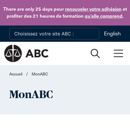
Skip to main content
There are only 25 days
pour
renouveler votre adhésion
et
profiter des 21 heures de formation
qu’elle comprend
.
English
Accueil
/
MonABC
MonABC