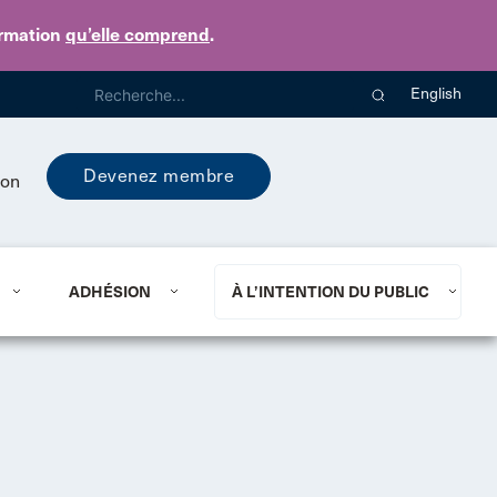
ormation
qu’elle comprend
.
English
Devenez membre
ion
ADHÉSION
À L’INTENTION DU PUBLIC