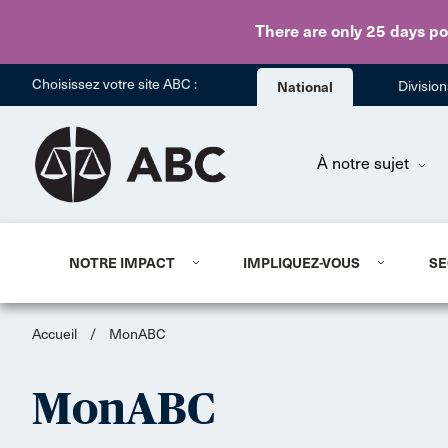
There are only 25 days
po
Choisissez votre site ABC :
National
Divisio
À notre sujet
NOTRE IMPACT
IMPLIQUEZ-VOUS
SE
Accueil
/
MonABC
MonABC