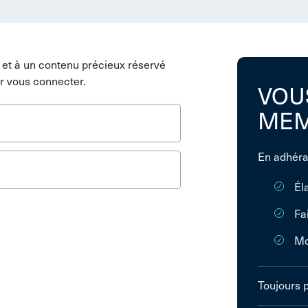
et à un contenu précieux réservé
r vous connecter.
VOU
MEM
En adhéra
Él
Fa
Mo
Toujours 