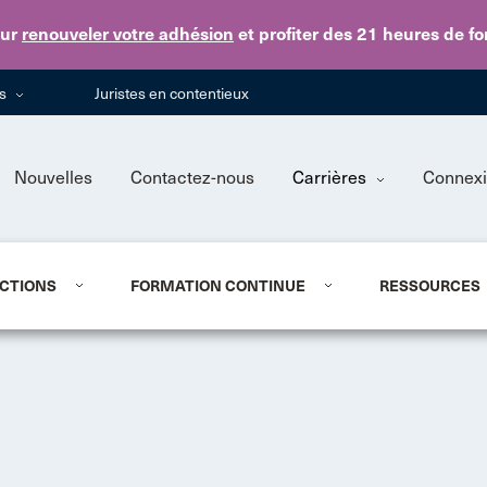
Skip to main content
ur
renouveler votre adhésion
et profiter des 21 heures de f
ns
Juristes en contentieux
Nouvelles
Contactez-nous
Carrières
Connex
CTIONS
FORMATION CONTINUE
RESSOURCES