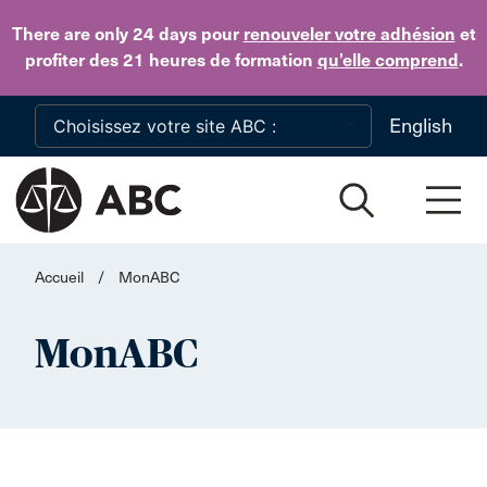
Skip to main content
There are only 24 days
pour
renouveler votre adhésion
et
profiter des 21 heures de formation
qu’elle comprend
.
English
Accueil
/
MonABC
MonABC