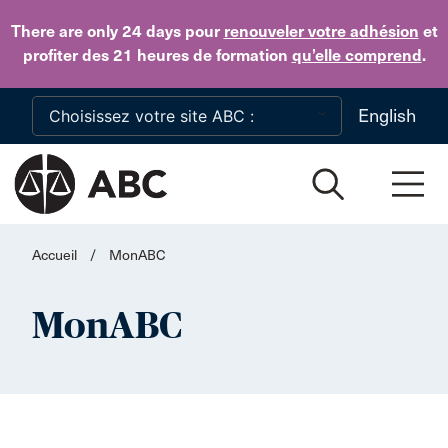
Skip to main content
There are only 24 days
pour
renouveler votre adhésion
et
profiter des 21 heures de formation
qu’elle comprend
.
English
Accueil
/
MonABC
MonABC