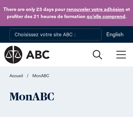
Skip to main content
There are only 23 days
pour
renouveler votre adhésion
et
profiter des 21 heures de formation
qu’elle comprend
.
English
Accueil
/
MonABC
MonABC