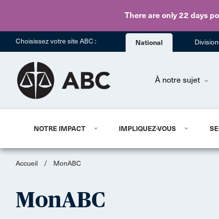
There are only 22 days
po
Choisissez votre site ABC :
National
Divisio
À notre sujet
NOTRE IMPACT
IMPLIQUEZ-VOUS
SE
Accueil
/
MonABC
MonABC