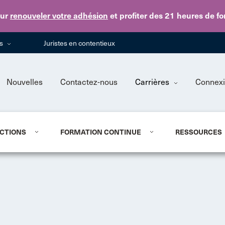
Skip to main content
ur
renouveler votre adhésion
et profiter des 21 heures de f
ns
Juristes en contentieux
Nouvelles
Contactez-nous
Carrières
Connex
CTIONS
FORMATION CONTINUE
RESSOURCES