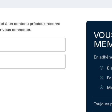
et à un contenu précieux réservé
r vous connecter.
VOU
MEM
En adhéra
Él
Fa
Mo
Toujours 