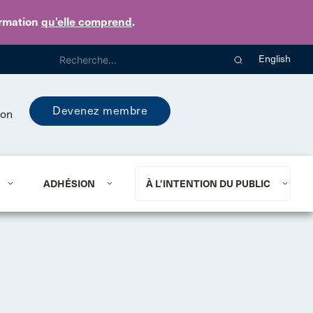
ormation
qu’elle comprend
.
English
Devenez membre
ion
ADHÉSION
À L’INTENTION DU PUBLIC