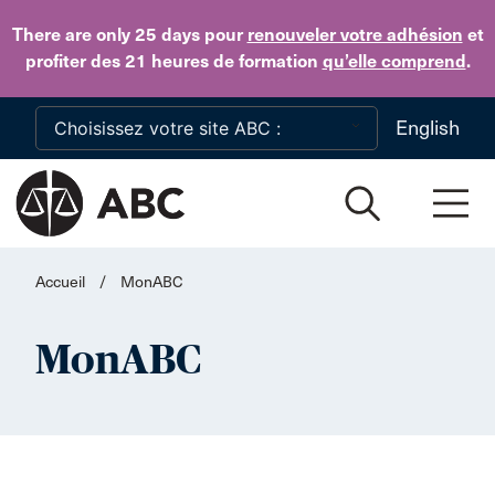
Skip to main content
There are only 25 days
pour
renouveler votre adhésion
et
profiter des 21 heures de formation
qu’elle comprend
.
English
Accueil
/
MonABC
MonABC