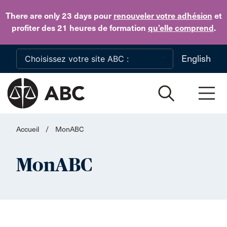
Skip to main content
There are only 23 days
pour
renouveler votre adhésion
et
profiter des 21 heures de formation
qu’elle comprend
.
English
Accueil
/
MonABC
MonABC