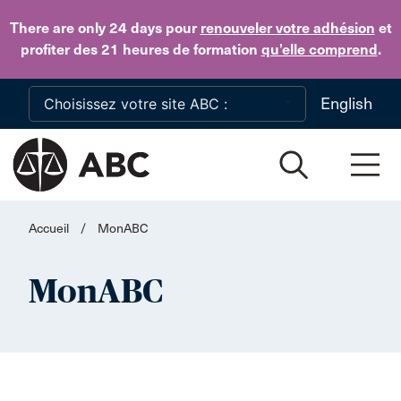
Skip to main content
There are only 24 days
pour
renouveler votre adhésion
et
profiter des 21 heures de formation
qu’elle comprend
.
English
Accueil
/
MonABC
MonABC