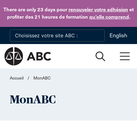
Skip to main content
There are only 23 days
pour
renouveler votre adhésion
et
profiter des 21 heures de formation
qu’elle comprend
.
English
Accueil
/
MonABC
MonABC