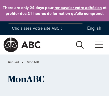
Skip to main content
There are only 24 days
pour
renouveler votre adhésion
et
profiter des 21 heures de formation
qu’elle comprend
.
English
Accueil
/
MonABC
MonABC