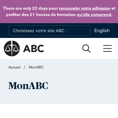
Skip to main content
There are only 22 days
pour
renouveler votre adhésion
et
profiter des 21 heures de formation
qu’elle comprend
.
English
Accueil
/
MonABC
MonABC