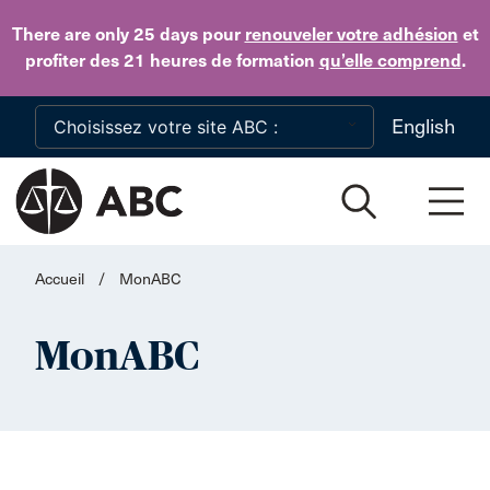
Skip to main content
There are only 25 days
pour
renouveler votre adhésion
et
profiter des 21 heures de formation
qu’elle comprend
.
English
Accueil
/
MonABC
MonABC