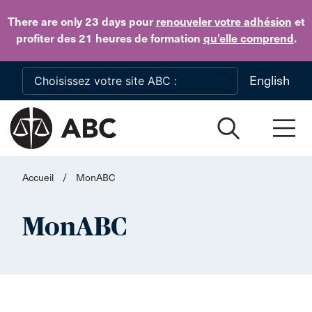
Skip to main content
There are only 23 days
pour
renouveler votre adhésion
et
profiter des 21 heures de formation
qu’elle comprend
.
English
Accueil
/
MonABC
MonABC