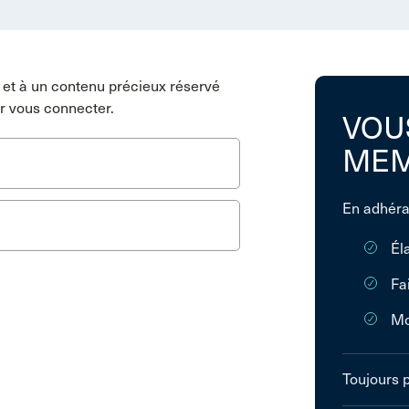
et à un contenu précieux réservé
r vous connecter.
VOU
MEM
En adhéra
Él
Fa
Mo
Toujours 