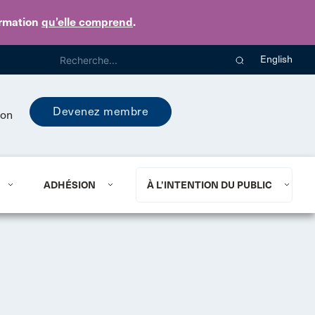
ormation
qu’elle comprend
.
English
Devenez membre
ion
ADHÉSION
À L’INTENTION DU PUBLIC