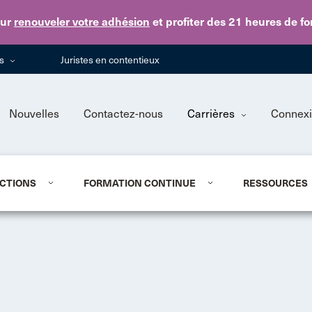
Skip to main content
ur
renouveler votre adhésion
et profiter des 21 heures de f
ns
Juristes en contentieux
Nouvelles
Contactez-nous
Carrières
Connex
CTIONS
FORMATION CONTINUE
RESSOURCES