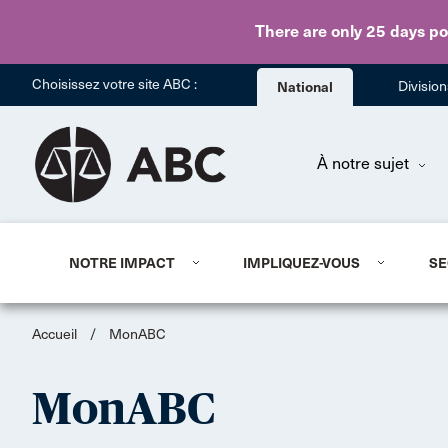
There are only 25 days
po
Choisissez votre site ABC :
National
Divisio
À notre sujet
NOTRE IMPACT
IMPLIQUEZ-VOUS
SE
Accueil
/
MonABC
MonABC