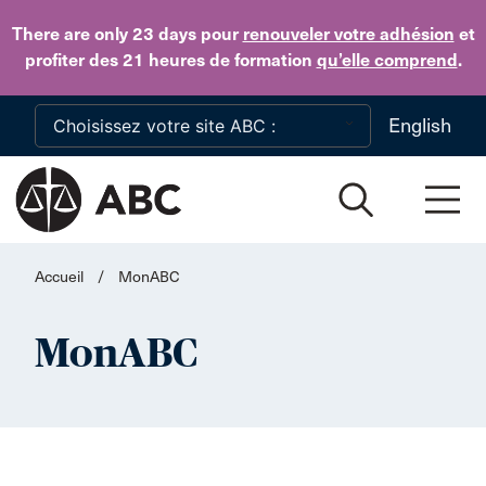
Skip to main content
There are only 23 days
pour
renouveler votre adhésion
et
profiter des 21 heures de formation
qu’elle comprend
.
English
Accueil
/
MonABC
MonABC