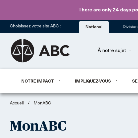
There are only 24 days
po
Choisissez votre site ABC :
National
Divisio
À notre sujet
NOTRE IMPACT
IMPLIQUEZ-VOUS
SE
Accueil
/
MonABC
MonABC