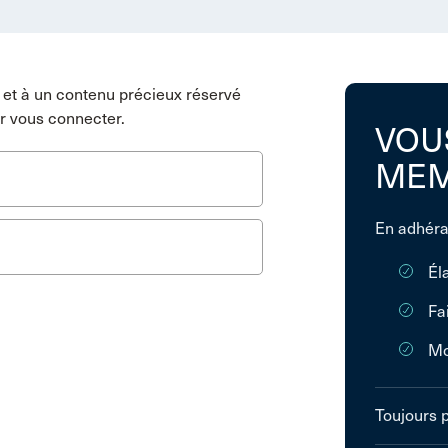
et à un contenu précieux réservé
r vous connecter.
VOU
MEM
En adhéra
Él
Fa
Mo
Toujours 