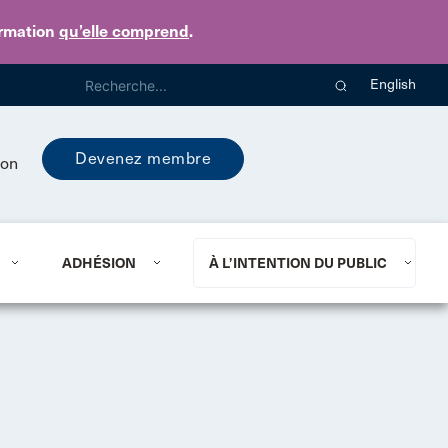
ormation
qu’elle comprend
.
English
Devenez membre
ion
ADHÉSION
À L’INTENTION DU PUBLIC