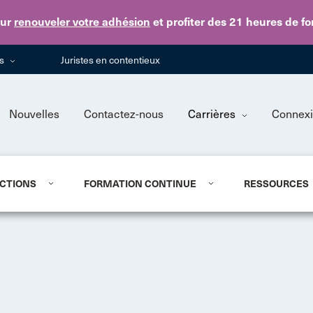
Skip to main content
ur
renouveler votre adhésion
et profiter des 21 heures de f
ns
Juristes en contentieux
Nouvelles
Contactez-nous
Carrières
Connex
CTIONS
FORMATION CONTINUE
RESSOURCES