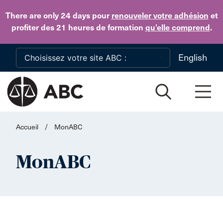
Skip to main content
There are only 24 days
pour
renouveler votre adhésion
et
profiter des 21 heures de formation
qu’elle comprend
.
English
Accueil
/
MonABC
MonABC