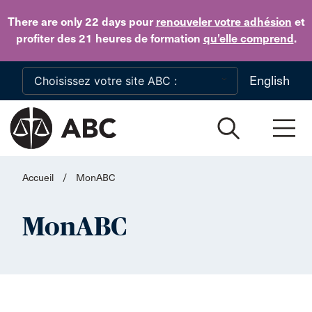
Skip to main content
There are only 22 days
pour
renouveler votre adhésion
et
profiter des 21 heures de formation
qu’elle comprend
.
English
Accueil
/
MonABC
MonABC