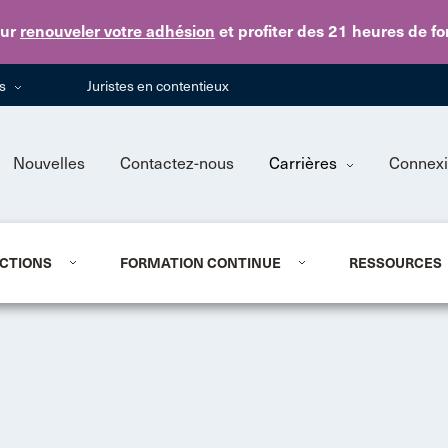
Skip to main content
ur
renouveler votre adhésion
et profiter des 21 heures de f
ns
Juristes en contentieux
Nouvelles
Contactez-nous
Carrières
Connex
CTIONS
FORMATION CONTINUE
RESSOURCES