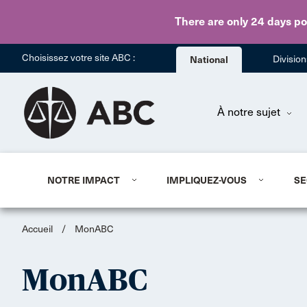
There are only 24 days
po
Choisissez votre site ABC :
National
Divisio
À notre sujet
NOTRE IMPACT
IMPLIQUEZ-VOUS
SE
Accueil
/
MonABC
MonABC