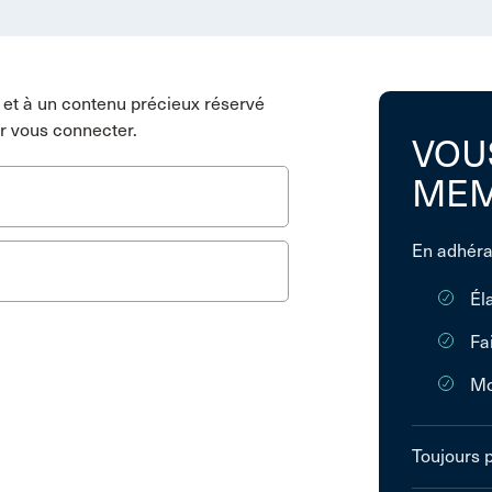
et à un contenu précieux réservé
r vous connecter.
VOU
MEM
En adhéra
Él
Fa
Mo
Toujours 