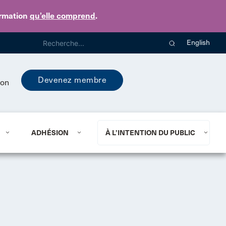
ormation
qu’elle comprend
.
English
Devenez membre
ion
ADHÉSION
À L’INTENTION DU PUBLIC