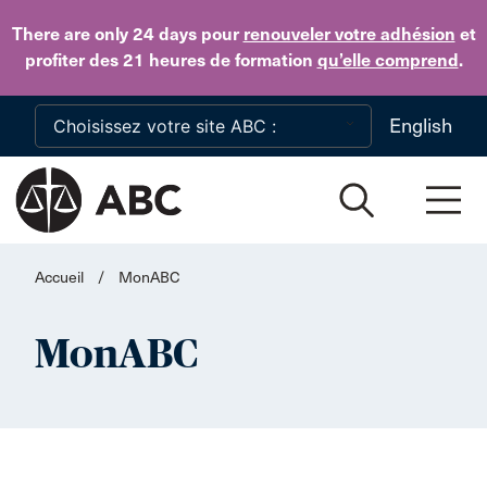
Skip to main content
There are only 24 days
pour
renouveler votre adhésion
et
profiter des 21 heures de formation
qu’elle comprend
.
English
Accueil
/
MonABC
MonABC