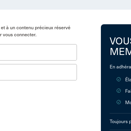
et à un contenu précieux réservé
r vous connecter.
VOU
MEM
En adhéra
Él
Fa
Mo
Toujours 