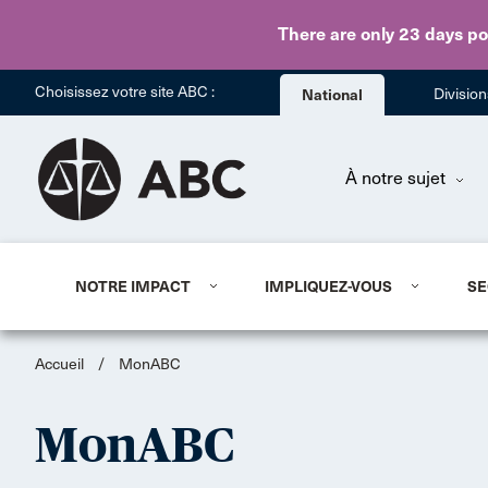
There are only 23 days
po
Choisissez votre site ABC :
National
Divisio
À notre sujet
NOTRE IMPACT
IMPLIQUEZ-VOUS
SE
Accueil
/
MonABC
MonABC