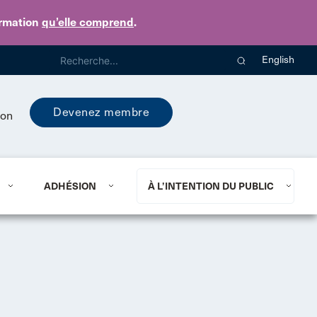
ormation
qu’elle comprend
.
English
Devenez membre
ion
ADHÉSION
À L’INTENTION DU PUBLIC