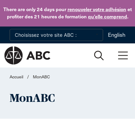
Skip to main content
There are only 24 days
pour
renouveler votre adhésion
et
profiter des 21 heures de formation
qu’elle comprend
.
English
Accueil
/
MonABC
MonABC