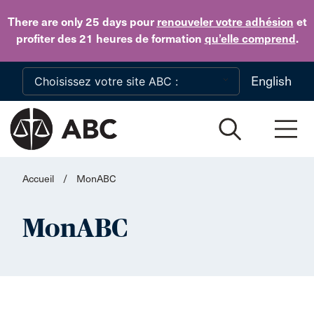
Skip to main content
There are only 25 days
pour
renouveler votre adhésion
et
profiter des 21 heures de formation
qu’elle comprend
.
English
Accueil
/
MonABC
MonABC