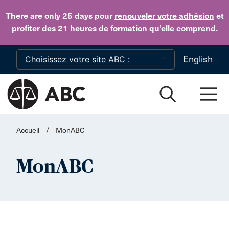
Skip to main content
There are only 25 days
pour
renouveler votre adhésion
et
profiter des 21 heures de formation
qu’elle comprend
.
English
Accueil
/
MonABC
MonABC