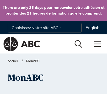
Skip to main content
There are only 25 days
pour
renouveler votre adhésion
et
profiter des 21 heures de formation
qu’elle comprend
.
English
Accueil
/
MonABC
MonABC