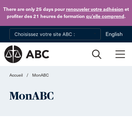
Skip to main content
There are only 25 days
pour
renouveler votre adhésion
et
profiter des 21 heures de formation
qu’elle comprend
.
English
Accueil
/
MonABC
MonABC