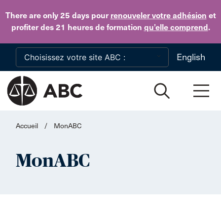
Skip to main content
There are only 25 days
pour
renouveler votre adhésion
et
profiter des 21 heures de formation
qu’elle comprend
.
English
Accueil
/
MonABC
MonABC