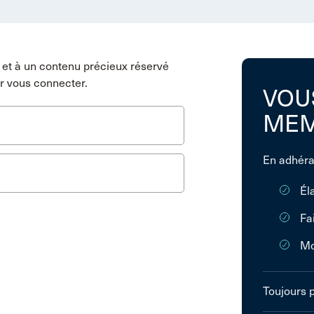
et à un contenu précieux réservé
r vous connecter.
VOU
MEM
En adhéra
Él
Fa
Mo
Toujours 