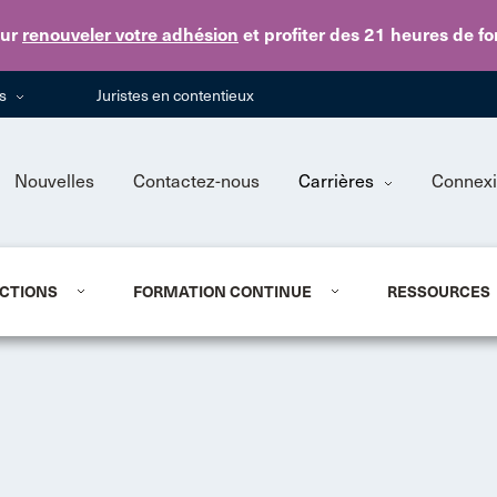
Skip to main content
ur
renouveler votre adhésion
et profiter des 21 heures de f
ns
Juristes en contentieux
Nouvelles
Contactez-nous
Carrières
Connex
CTIONS
FORMATION CONTINUE
RESSOURCES