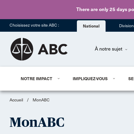
There are only 25 days
po
Choisissez votre site ABC :
National
Divisio
À notre sujet
NOTRE IMPACT
IMPLIQUEZ-VOUS
SE
Accueil
/
MonABC
MonABC