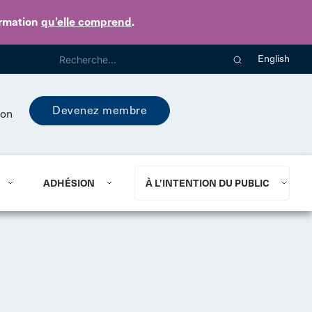
ormation
qu’elle comprend
.
English
Devenez membre
ion
ADHÉSION
À L’INTENTION DU PUBLIC