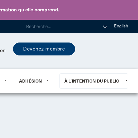
ormation
qu’elle comprend
.
English
Devenez membre
ion
ADHÉSION
À L’INTENTION DU PUBLIC