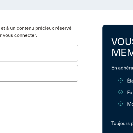
et à un contenu précieux réservé
r vous connecter.
VOU
MEM
En adhéra
Él
Fa
Mo
Toujours 