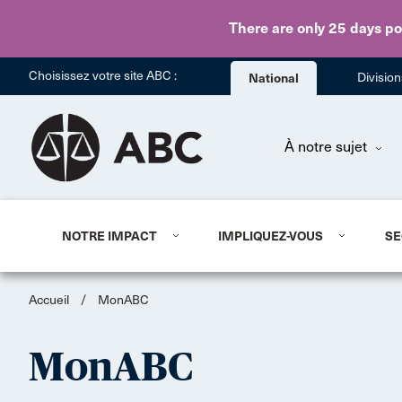
There are only 25 days
po
Choisissez votre site ABC :
National
Divisio
À notre sujet
NOTRE IMPACT
IMPLIQUEZ-VOUS
SE
Accueil
/
MonABC
MonABC