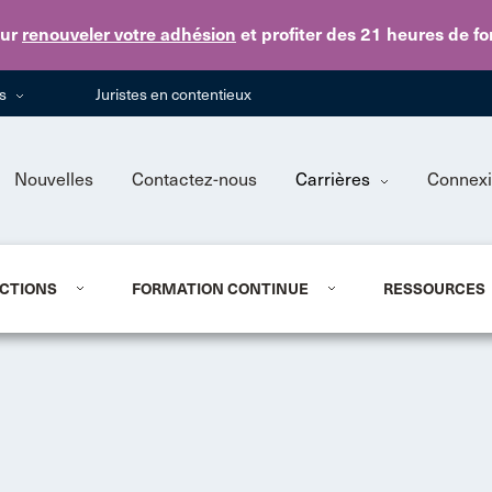
Skip to main content
ur
renouveler votre adhésion
et profiter des 21 heures de f
ns
Juristes en contentieux
Nouvelles
Contactez-nous
Carrières
Connex
CTIONS
FORMATION CONTINUE
RESSOURCES