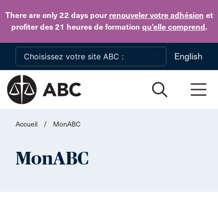
Skip to main content
There are only 22 days
pour
renouveler votre adhésion
et
profiter des 21 heures de formation
qu’elle comprend
.
English
Accueil
/
MonABC
MonABC