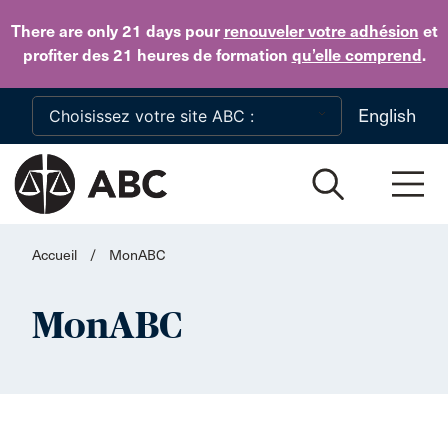
Skip to main content
There are only 21 days
pour
renouveler votre adhésion
et
profiter des 21 heures de formation
qu’elle comprend
.
English
Accueil
/
MonABC
MonABC