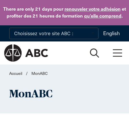
Skip to main content
There are only 21 days
pour
renouveler votre adhésion
et
profiter des 21 heures de formation
qu’elle comprend
.
English
Accueil
/
MonABC
MonABC