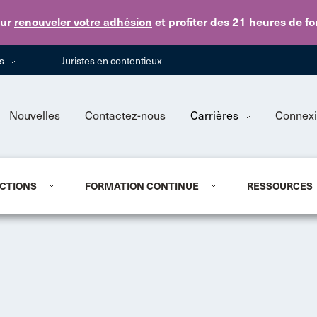
Skip to main content
ur
renouveler votre adhésion
et profiter des 21 heures de f
ns
Juristes en contentieux
Nouvelles
Contactez-nous
Carrières
Connex
CTIONS
FORMATION CONTINUE
RESSOURCES