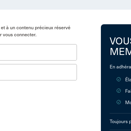
et à un contenu précieux réservé
r vous connecter.
VOU
MEM
En adhéra
Él
Fa
Mo
Toujours 