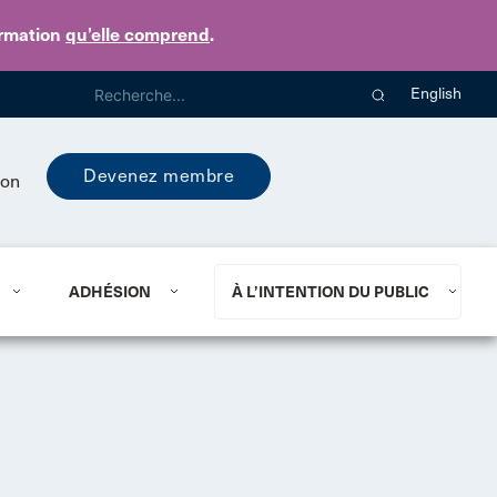
ormation
qu’elle comprend
.
English
Devenez membre
ion
ADHÉSION
À L’INTENTION DU PUBLIC