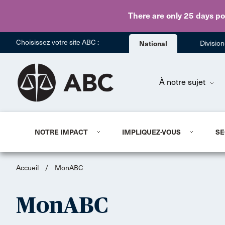
There are only 25 days
po
Choisissez votre site ABC :
National
Divisio
À notre sujet
NOTRE IMPACT
IMPLIQUEZ-VOUS
SE
Accueil
/
MonABC
MonABC