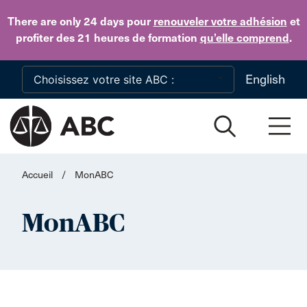
Skip to main content
There are only 24 days
pour
renouveler votre adhésion
et
profiter des 21 heures de formation
qu’elle comprend
.
English
Accueil
/
MonABC
MonABC