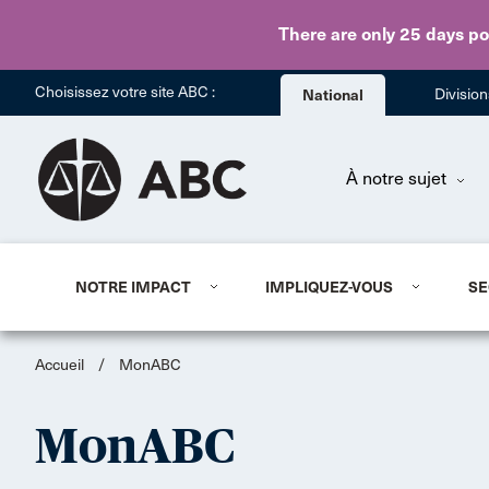
There are only 25 days
po
Choisissez votre site ABC :
National
Divisio
À notre sujet
NOTRE IMPACT
IMPLIQUEZ-VOUS
SE
Accueil
/
MonABC
MonABC