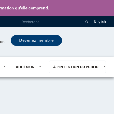
ormation
qu’elle comprend
.
English
Devenez membre
ion
ADHÉSION
À L’INTENTION DU PUBLIC