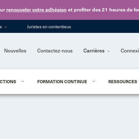
Skip to main content
ur
renouveler votre adhésion
et profiter des 21 heures de f
ns
Juristes en contentieux
Nouvelles
Contactez-nous
Carrières
Connex
CTIONS
FORMATION CONTINUE
RESSOURCES