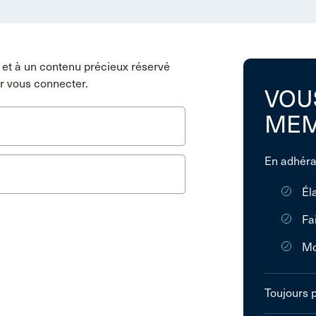
et à un contenu précieux réservé
r vous connecter.
VOU
MEM
En adhéra
Él
Fa
Mo
Toujours 