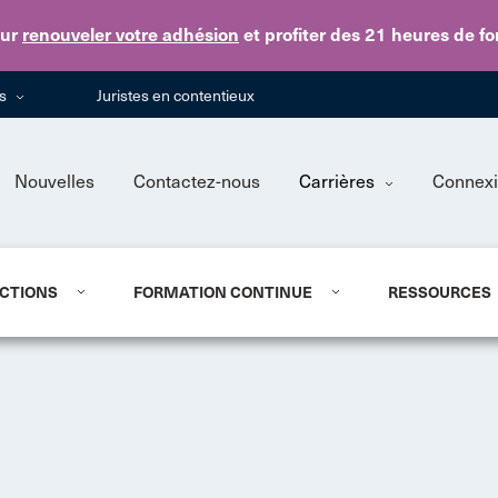
Skip to main content
ur
renouveler votre adhésion
et profiter des 21 heures de f
ns
Juristes en contentieux
Nouvelles
Contactez-nous
Carrières
Connex
CTIONS
FORMATION CONTINUE
RESSOURCES