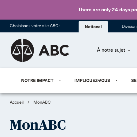
There are only 24 days
po
Choisissez votre site ABC :
National
Divisio
À notre sujet
NOTRE IMPACT
IMPLIQUEZ-VOUS
SE
Accueil
/
MonABC
MonABC