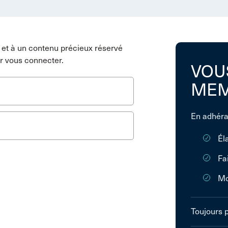
et à un contenu précieux réservé
r vous connecter.
VOU
MEM
En adhéra
Él
Fa
Mo
Toujours 