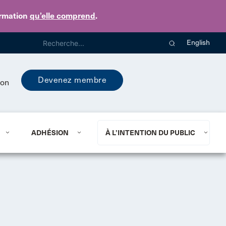
ormation
qu’elle comprend
.
English
Devenez membre
ion
ADHÉSION
À L’INTENTION DU PUBLIC