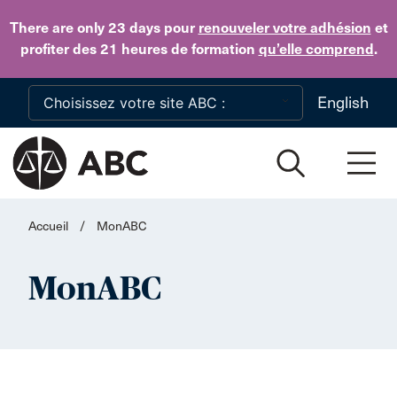
Skip to main content
There are only 23 days
pour
renouveler votre adhésion
et
profiter des 21 heures de formation
qu’elle comprend
.
English
Accueil
/
MonABC
MonABC