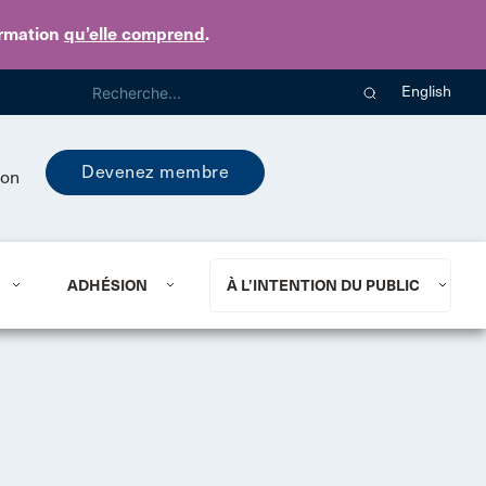
ormation
qu’elle comprend
.
English
Devenez membre
ion
ADHÉSION
À L’INTENTION DU PUBLIC