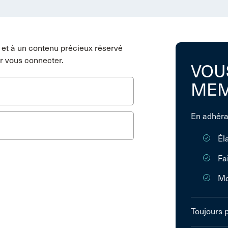
et à un contenu précieux réservé
r vous connecter.
VOU
MEM
En adhéra
Él
Fa
Mo
Toujours 