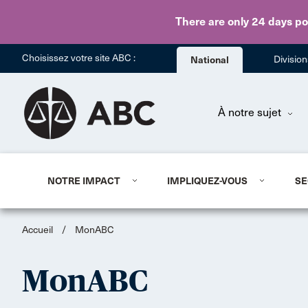
There are only 24 days
po
Choisissez votre site ABC :
National
Divisio
À notre sujet
NOTRE IMPACT
IMPLIQUEZ-VOUS
SE
Accueil
/
MonABC
MonABC