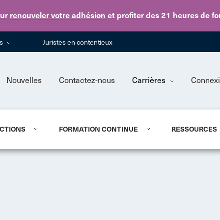
Skip to main content
ur
renouveler votre adhésion
et profiter des 21 heures de f
ns
Juristes en contentieux
Nouvelles
Contactez-nous
Carrières
Connex
CTIONS
FORMATION CONTINUE
RESSOURCES