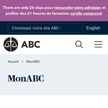
Skip to main content
There are only 24 days
pour
renouveler votre adhésion
et
profiter des 21 heures de formation
qu’elle comprend
.
English
Accueil
/
MonABC
MonABC