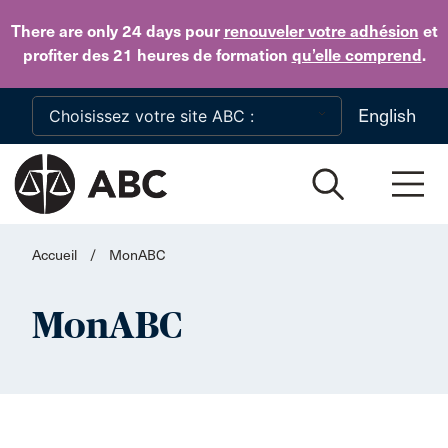
Skip to main content
There are only 24 days
pour
renouveler votre adhésion
et
profiter des 21 heures de formation
qu’elle comprend
.
English
Accueil
/
MonABC
MonABC