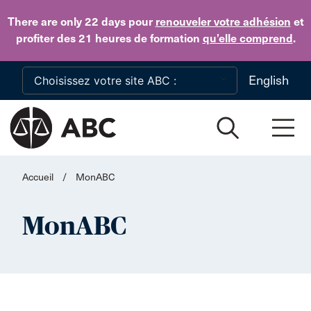
Skip to main content
There are only 22 days
pour
renouveler votre adhésion
et
profiter des 21 heures de formation
qu’elle comprend
.
English
Accueil
/
MonABC
MonABC