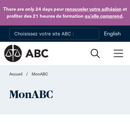
Skip to main content
There are only 24 days
pour
renouveler votre adhésion
et
profiter des 21 heures de formation
qu’elle comprend
.
English
Accueil
/
MonABC
MonABC