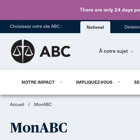
There are only 24 days
po
Choisissez votre site ABC :
National
Divisio
À notre sujet
NOTRE IMPACT
IMPLIQUEZ-VOUS
SE
Accueil
/
MonABC
MonABC