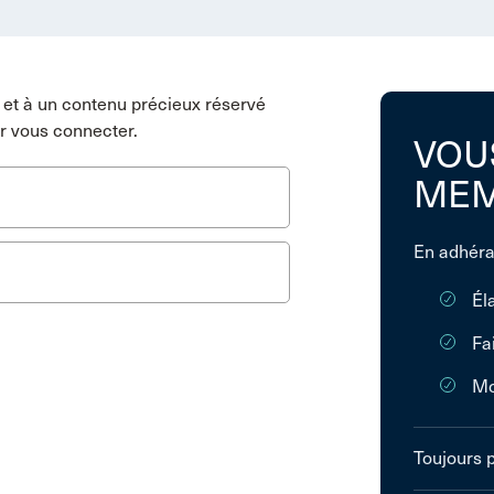
et à un contenu précieux réservé
r vous connecter.
VOU
MEM
En adhéra
Él
Fa
Mo
Toujours 