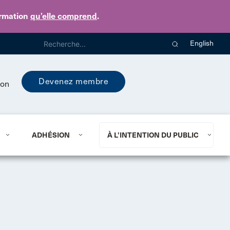
ormation
qu’elle comprend
.
English
Devenez membre
ion
ADHÉSION
À L’INTENTION DU PUBLIC