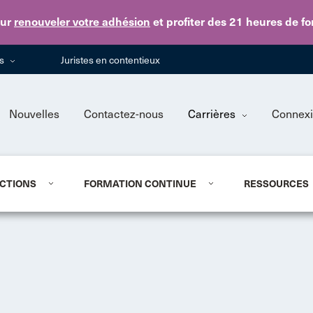
Skip to main content
ur
renouveler votre adhésion
et profiter des 21 heures de f
ns
Juristes en contentieux
Nouvelles
Contactez-nous
Carrières
Connex
CTIONS
FORMATION CONTINUE
RESSOURCES