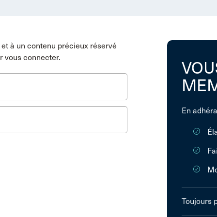
et à un contenu précieux réservé
r vous connecter.
VOU
MEM
En adhéra
Él
Fa
Mo
Toujours 