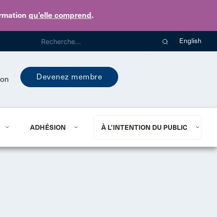
ormation
qu’elle comprend
.
English
Devenez membre
ion
ADHÉSION
À L’INTENTION DU PUBLIC