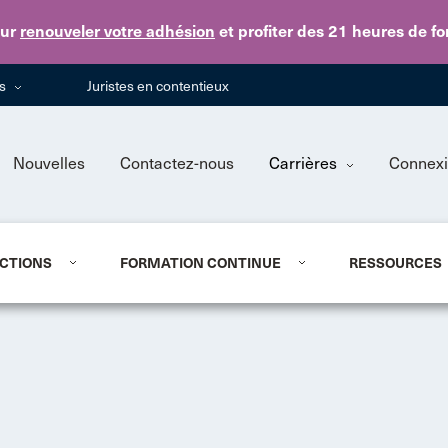
Skip to main content
ur
renouveler votre adhésion
et profiter des 21 heures de f
ns
Juristes en contentieux
Nouvelles
Contactez-nous
Carrières
Connex
CTIONS
FORMATION CONTINUE
RESSOURCES