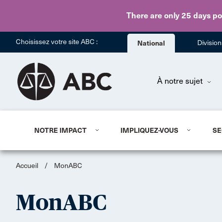
There are only 25 days
po
Choisissez votre site ABC :
National
Divisio
À notre sujet
NOTRE IMPACT
IMPLIQUEZ-VOUS
SE
Accueil
/
MonABC
MonABC