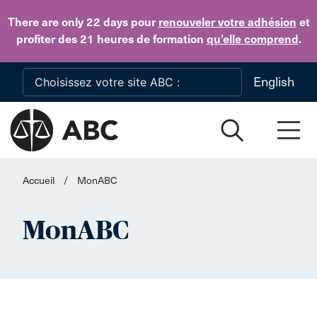
Skip to main content
There are only 22 days
pour
renouveler votre adhésion
et
profiter des 21 heures de formation
qu’elle comprend
.
English
Accueil
/
MonABC
MonABC