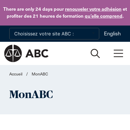
Skip to main content
There are only 24 days
pour
renouveler votre adhésion
et
profiter des 21 heures de formation
qu’elle comprend
.
English
Accueil
/
MonABC
MonABC