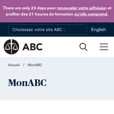
Skip to main content
There are only 23 days
pour
renouveler votre adhésion
et
profiter des 21 heures de formation
qu’elle comprend
.
English
Accueil
/
MonABC
MonABC