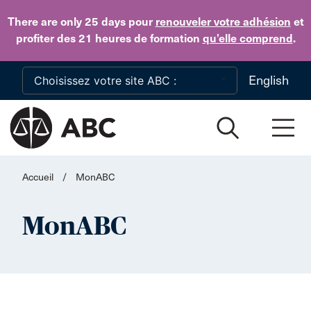
Skip to main content
There are only 25 days
pour
renouveler votre adhésion
et
profiter des 21 heures de formation
qu’elle comprend
.
English
Accueil
/
MonABC
MonABC