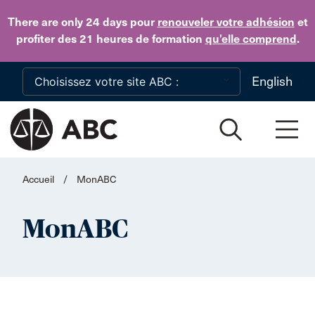
Skip to main content
There are only 24 days
pour
renouveler votre adhésion
et
profiter des 21 heures de formation
qu’elle comprend
.
English
Accueil
/
MonABC
MonABC